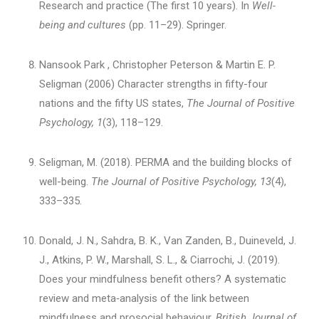
Research and practice (The first 10 years). In
Well-
being and cultures
(pp. 11–29). Springer.
Nansook Park , Christopher Peterson & Martin E. P.
Seligman (2006) Character strengths in fifty-four
nations and the fifty US states,
The Journal of Positive
Psychology, 1
(3), 118–129.
Seligman, M. (2018). PERMA and the building blocks of
well-being.
The Journal of Positive Psychology, 13
(4),
333–335.
Donald, J. N., Sahdra, B. K., Van Zanden, B., Duineveld, J.
J., Atkins, P. W., Marshall, S. L., & Ciarrochi, J. (2019).
Does your mindfulness benefit others? A systematic
review and meta‐analysis of the link between
mindfulness and prosocial behaviour.
British Journal of