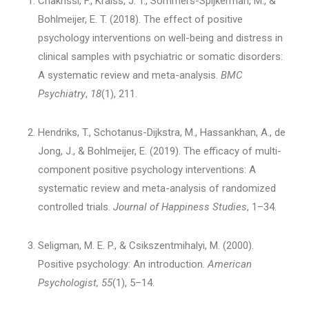
Chakhssi, F., Kraiss, J. T., Sommers-Spijkerman, M., &
Bohlmeijer, E. T. (2018). The effect of positive
psychology interventions on well-being and distress in
clinical samples with psychiatric or somatic disorders:
A systematic review and meta-analysis.
BMC
Psychiatry
,
18
(1), 211.
Hendriks, T., Schotanus-Dijkstra, M., Hassankhan, A., de
Jong, J., & Bohlmeijer, E. (2019). The efficacy of multi-
component positive psychology interventions: A
systematic review and meta-analysis of randomized
controlled trials.
Journal of Happiness Studies
, 1–34.
Seligman, M. E. P., & Csikszentmihalyi, M. (2000).
Positive psychology: An introduction.
American
Psychologist, 55
(1), 5–14.