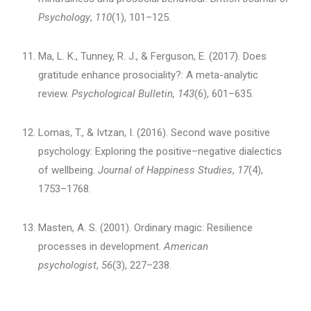
Psychology
,
110
(1), 101–125.
Ma, L. K., Tunney, R. J., & Ferguson, E. (2017). Does
gratitude enhance prosociality?: A meta-analytic
review.
Psychological Bulletin, 143
(6), 601–635.
Lomas, T., & Ivtzan, I. (2016). Second wave positive
psychology: Exploring the positive–negative dialectics
of wellbeing.
Journal of Happiness Studies
,
17
(4),
1753–1768.
Masten, A. S. (2001). Ordinary magic: Resilience
processes in development.
American
psychologist
,
56
(3), 227–238.